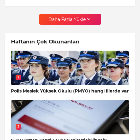
Daha Fazla Yükle
Haftanın Çok Okunanları
1
Polis Meslek Yüksek Okulu (PMYO) hangi illerde var
2