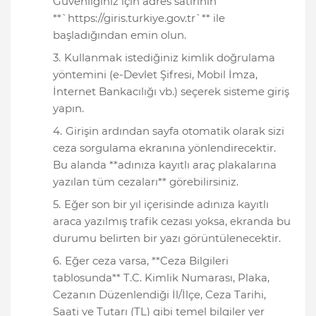
Güvenliğiniz için adres satırının
**`https://giris.turkiye.gov.tr`** ile
başladığından emin olun.
Kullanmak istediğiniz kimlik doğrulama
yöntemini (e-Devlet Şifresi, Mobil İmza,
İnternet Bankacılığı vb.) seçerek sisteme giriş
yapın.
Girişin ardından sayfa otomatik olarak sizi
ceza sorgulama ekranına yönlendirecektir.
Bu alanda **adınıza kayıtlı araç plakalarına
yazılan tüm cezaları** görebilirsiniz.
Eğer son bir yıl içerisinde adınıza kayıtlı
araca yazılmış trafik cezası yoksa, ekranda bu
durumu belirten bir yazı görüntülenecektir.
Eğer ceza varsa, **Ceza Bilgileri
tablosunda** T.C. Kimlik Numarası, Plaka,
Cezanın Düzenlendiği İl/İlçe, Ceza Tarihi,
Saati ve Tutarı (TL) gibi temel bilgiler yer