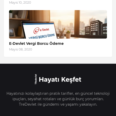
Mayıs 10, 2020
E-Devlet Vergi Borcu Ödeme
Mayıs 08, 2020
Hayatınızı kolaylaştıran pratik tarifler, en güncel teknoloji
ipuçları, seyahat rotaları ve günlük burç yorumları.
TreDevlet ile gündemi ve yaşamı yakalayın.