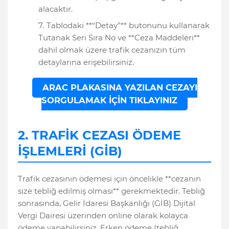
alacaktır.
Tablodaki **“Detay”** butonunu kullanarak
Tutanak Seri Sıra No ve **Ceza Maddeleri**
dahil olmak üzere trafik cezanızın tüm
detaylarına erişebilirsiniz.
ARAÇ PLAKASINA YAZILAN CEZAYI
SORGULAMAK İÇİN TIKLAYINIZ
2. TRAFİK CEZASI ÖDEME
İŞLEMLERİ (GİB)
Trafik cezasının ödemesi için öncelikle **cezanın
size tebliğ edilmiş olması** gerekmektedir. Tebliğ
sonrasında, Gelir İdaresi Başkanlığı (GİB) Dijital
Vergi Dairesi üzerinden online olarak kolayca
ödeme yapabilirsiniz. Erken ödeme (tebliğ