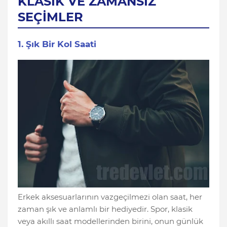
KLASİK VE ZAMANSIZ
SEÇİMLER
1. Şık Bir Kol Saati
Erkek aksesuarlarının vazgeçilmezi olan saat, her
zaman şık ve anlamlı bir hediyedir. Spor, klasik
veya akıllı saat modellerinden birini, onun günlük