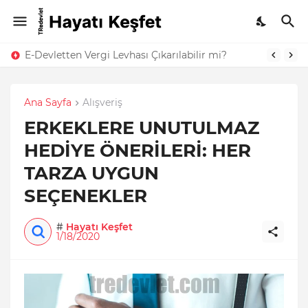
E-Devletten Vergi Levhası Çıkarılabilir mi?
Ana Sayfa
Alışveriş
ERKEKLERE UNUTULMAZ
HEDİYE ÖNERİLERİ: HER
TARZA UYGUN
SEÇENEKLER
#
Hayatı Keşfet
1/18/2020