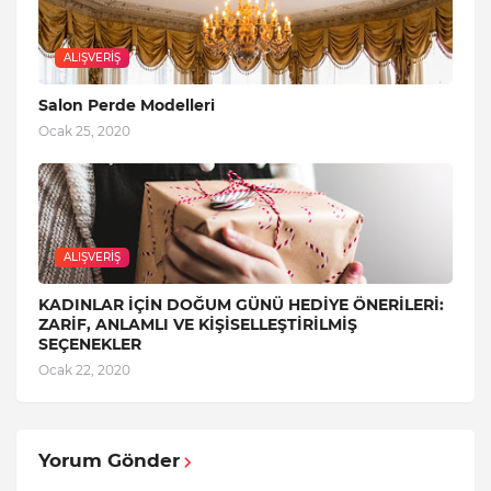
ALIŞVERIŞ
Salon Perde Modelleri
Ocak 25, 2020
ALIŞVERIŞ
KADINLAR İÇİN DOĞUM GÜNÜ HEDİYE ÖNERİLERİ:
ZARİF, ANLAMLI VE KİŞİSELLEŞTİRİLMİŞ
SEÇENEKLER
Ocak 22, 2020
Yorum Gönder