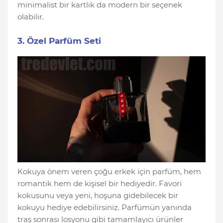
minimalist bir kartlık da modern bir seçenek
olabilir.
3. Özel Parfüm Seti
Kokuya önem veren çoğu erkek için parfüm, hem
romantik hem de kişisel bir hediyedir. Favori
kokusunu veya yeni, hoşuna gidebilecek bir
kokuyu hediye edebilirsiniz. Parfümün yanında
traş sonrası losyonu gibi tamamlayıcı ürünler