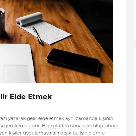
lir Elde Etmek
azı yazarak gelir elde etmek aynı zamanda kişinin
 gereken bir iştir. Bilgi platformuna açık olup zihnini
kleyen kişiler uygulamaya alınacak bu işin olumlu