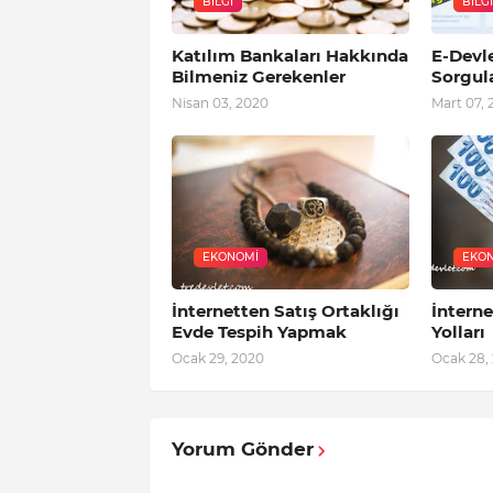
BILGI
BILGI
Katılım Bankaları Hakkında
E-Devl
Bilmeniz Gerekenler
Sorgula
Nisan 03, 2020
Mart 07, 
EKONOMI
EKO
İnternetten Satış Ortaklığı
İntern
Evde Tespih Yapmak
Yolları
Ocak 29, 2020
Ocak 28,
Yorum Gönder