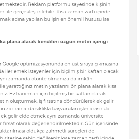
 etmektedir. Reklam platformu sayesinde kişinin
 ile gerçekleştirilebilir. Kısa zaman zarfı içinde
şmak adına yapılan bu işin en önemli hususu ise
rka plana alarak kendileri özgün metin içeriği
n Google optimizasyonunda en üst sıraya çıkmasına
 ilerlemek isteyenler için biçilmiş bir kaftan olacak
 aynı zamanda otorite olmanıza da imkân
ile yarattığınız metin yazılarını ön plana alarak kısa
iz. Ev hanımları için biçilmiş bir kaftan olarak
in oluşturmak, iş fırsatına döndürülerek ek gelir
n zamanlarda sıklıkla başvurulan işler arasında
ek gelir elde etmek aynı zamanda üniversite
r fırsat olarak değerlendirilmektedir. Gün içerisinde
 aktarılması oldukça zahmetli süreçleri de
 sitesine sahip değilseniz kısa zaman zarfı içinde