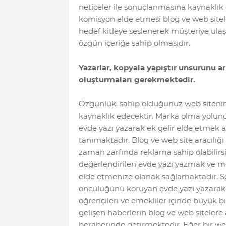
neticeler ile sonuçlanmasına kaynaklık
komisyon elde etmesi blog ve web siteleri
hedef kitleye seslenerek müşteriye ula
özgün içeriğe sahip olmasıdır.
Yazarlar, kopyala yapıştır unsurunu a
oluşturmaları gerekmektedir.
Özgünlük, sahip olduğunuz web siteni
kaynaklık edecektir. Marka olma yolunda
evde yazı yazarak ek gelir elde etmek
tanımaktadır. Blog ve web site aracılığı 
zaman zarfında reklama sahip olabilirsin
değerlendirilen evde yazı yazmak ve met
elde etmenize olanak sağlamaktadır. So
öncülüğünü koruyan evde yazı yazarak 
öğrencileri ve emekliler içinde büyük bi
gelişen haberlerin blog ve web sitelere
beraberinde getirmektedir. Eğer bir web