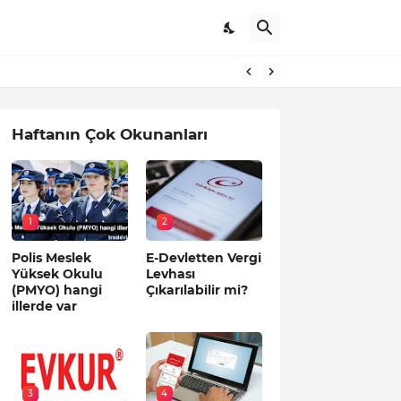
Haftanın Çok Okunanları
1
2
Polis Meslek
E-Devletten Vergi
Yüksek Okulu
Levhası
(PMYO) hangi
Çıkarılabilir mi?
illerde var
3
4