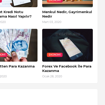
EKONOMI
et Kredi Notu
Menkul Nedir, Gayrimenkul
ma Nasıl Yapılır?
Nedir
2020
Mart 03, 2020
NOMI
EKONOMI
etten Para Kazanma
Forex Ve Facebook İle Para
Kazanma
 2020
Ocak 28, 2020