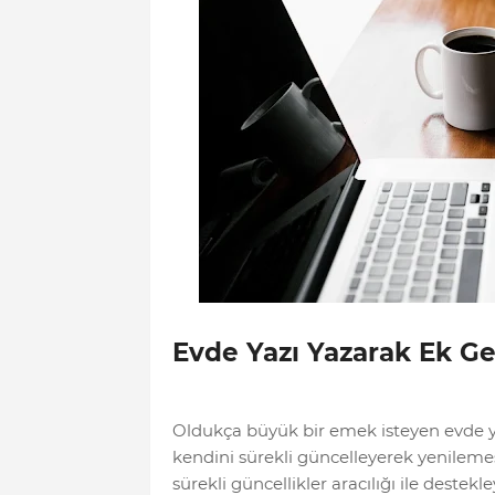
Evde Yazı Yazarak Ek Ge
Oldukça büyük bir emek isteyen evde y
kendini sürekli güncelleyerek yenilemesi
sürekli güncellikler aracılığı ile deste