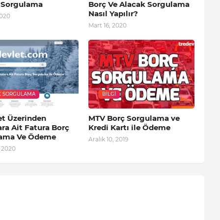
 Sorgulama
Borç Ve Alacak Sorgulama
Nasıl Yapılır?
2020
Mart 16, 2020
Ç SORGULAMA
BILGI
et Üzerinden
MTV Borç Sorgulama ve
ra Ait Fatura Borç
Kredi Kartı ile Ödeme
lama Ve Ödeme
Aralık 10, 2019
, 2020