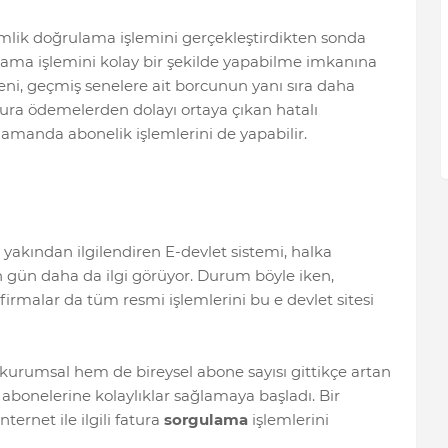
kimlik doğrulama işlemini gerçekleştirdikten sonda
ulama işlemini kolay bir şekilde yapabilme imkanına
yeni, geçmiş senelere ait borcunun yanı sıra daha
atura ödemelerden dolayı ortaya çıkan hatalı
ı zamanda abonelik işlemlerini de yapabilir.
akından ilgilendiren E-devlet sistemi, halka
n gün daha da ilgi görüyor. Durum böyle iken,
firmalar da tüm resmi işlemlerini bu e devlet sitesi
 kurumsal hem de bireysel abone sayısı gittikçe artan
abonelerine kolaylıklar sağlamaya başladı. Bir
ternet ile ilgili fatura
sorgulama
işlemlerini