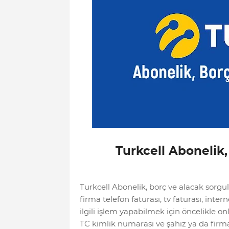
Turkcell Abonelik
Turkcell Abonelik, borç ve alacak sorg
firma telefon faturası, tv faturası, inte
ilgili işlem yapabilmek için öncelikle o
TC kimlik numarası ve şahız ya da firma i