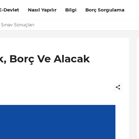
E-Devlet
Nasıl Yapılır
Bilgi
Borç Sorgulama
n Belgesi Nasıl Alınır?
t Sınav Sonuçları
k, Borç Ve Alacak