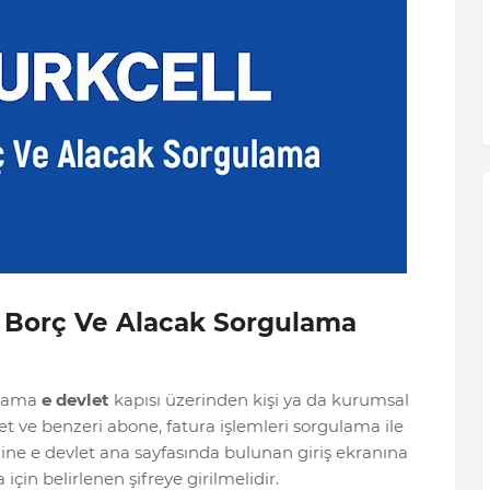
, Borç Ve Alacak Sorgulama
ulama
e devlet
kapısı üzerinden kişi ya da kurumsal
rnet ve benzeri abone, fatura işlemleri sorgulama ile
nline e devlet ana sayfasında bulunan giriş ekranına
çin belirlenen şifreye girilmelidir.