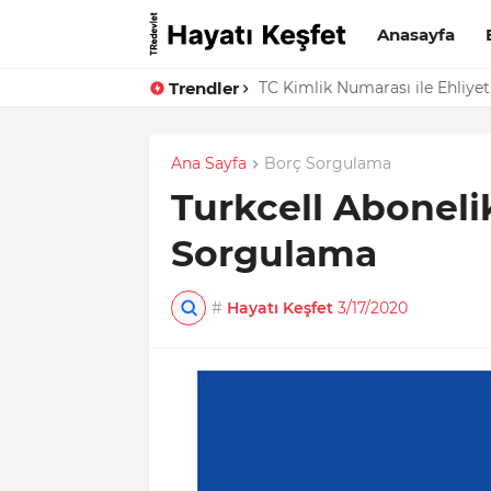
Anasayfa
Trendler
E-Devlet Üzerinden Seyahat İzi
TC Kimlik Numarası ile Ehliye
Ana Sayfa
Borç Sorgulama
Turkcell Aboneli
Sorgulama
#
Hayatı Keşfet
3/17/2020