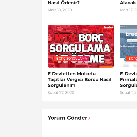
Nasıl Ödenir?
Alacak
Mart 18, 2020
Mart 17, 
BORÇ SORGULAMA
BOR
E Devletten Motorlu
E-Devl
Taşıtlar Vergisi Borcu Nasıl
Firmala
Sorgulanır?
Sorgu
Şubat 27, 2020
Şubat 25
Yorum Gönder