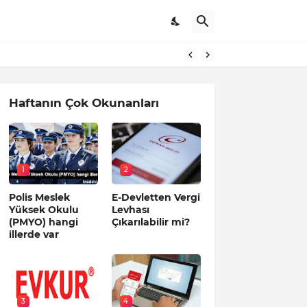
Haftanın Çok Okunanları
1
2
Polis Meslek
E-Devletten Vergi
Yüksek Okulu
Levhası
(PMYO) hangi
Çıkarılabilir mi?
illerde var
3
4