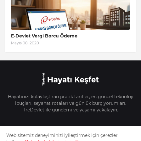
E-Devlet Vergi Borcu Ödeme
Mayıs 08, 2020
Hayatınızı kolaylaştıran pratik tarifler, en güncel teknoloji
ipuçları, seyahat rotaları ve günlük burç yorumları.
TreDevlet ile gündemi ve yaşamı yakalayın.
Web sitemiz deneyiminizi iyileştirmek için çerezler
Anasayfa
Hakkımızda
İletişim
Künye