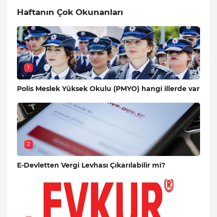
Haftanın Çok Okunanları
1
Polis Meslek Yüksek Okulu (PMYO) hangi illerde var
2
E-Devletten Vergi Levhası Çıkarılabilir mi?