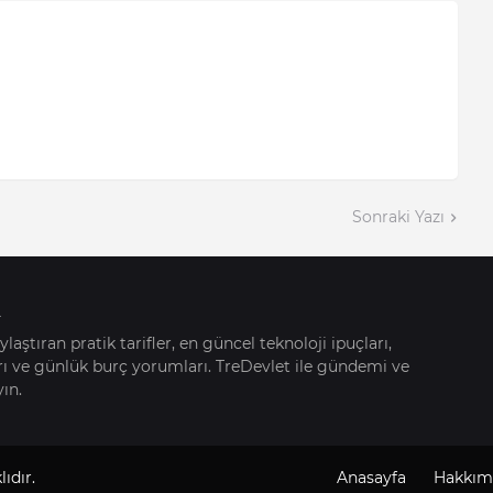
Sonraki Yazı
ylaştıran pratik tarifler, en güncel teknoloji ipuçları,
rı ve günlük burç yorumları. TreDevlet ile gündemi ve
ın.
ıdır.
Anasayfa
Hakkım