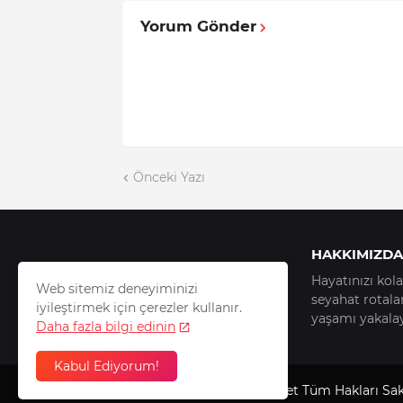
Yorum Gönder
Önceki Yazı
HAKKIMIZDA
Hayatınızı kola
Web sitemiz deneyiminizi
seyahat rotala
iyileştirmek için çerezler kullanır.
yaşamı yakalay
Daha fazla bilgi edinin
Kabul Ediyorum!
Copyright © 2025
TRedevlet
Tüm Hakları Sakl