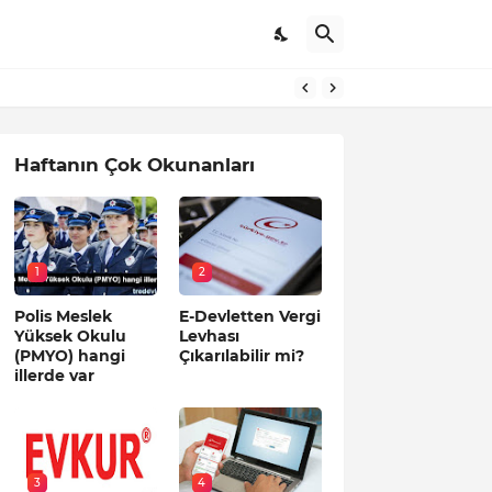
Haftanın Çok Okunanları
1
2
Polis Meslek
E-Devletten Vergi
Yüksek Okulu
Levhası
(PMYO) hangi
Çıkarılabilir mi?
illerde var
3
4