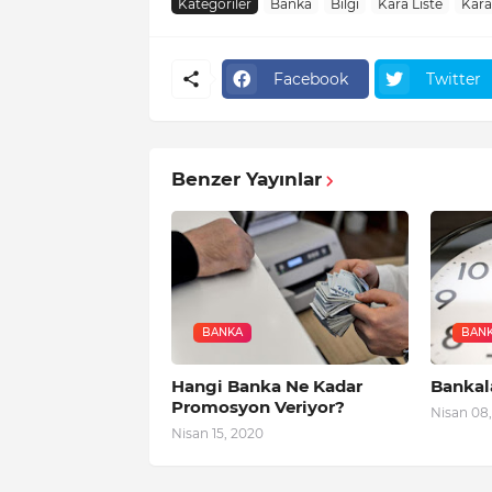
Kategoriler
Banka
Bilgi
Kara Liste
Kara
Facebook
Twitter
Benzer Yayınlar
BANKA
BAN
Hangi Banka Ne Kadar
Bankal
Promosyon Veriyor?
Nisan 08
Nisan 15, 2020