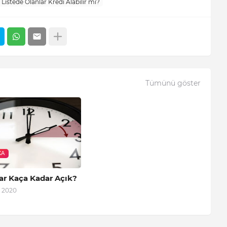
 Listede Olanlar Kredi Alabilir mi?
Tümünü göster
KA
ar Kaça Kadar Açık?
, 2020