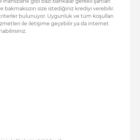
 Finansbank gibi bazı bankalar gerekli şartları
e bakmaksızın size istediğiniz krediyi verebilir.
 kriterler bulunuyor. Uygunluk ve tüm koşulları
etleri ile iletişime geçebilir ya da internet
bilirsiniz.