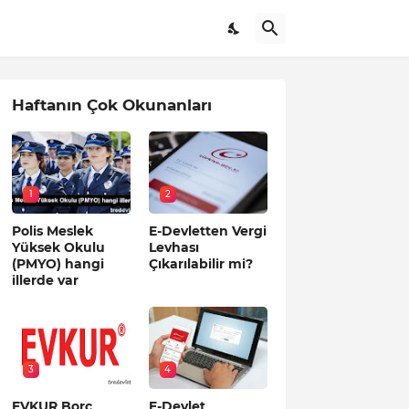
Haftanın Çok Okunanları
1
2
Polis Meslek
E-Devletten Vergi
Yüksek Okulu
Levhası
(PMYO) hangi
Çıkarılabilir mi?
illerde var
3
4
EVKUR Borç
E-Devlet