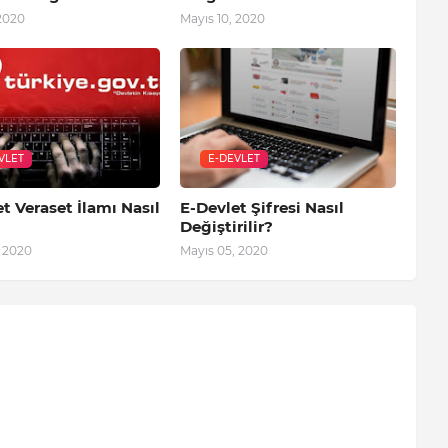
 2020
Mayıs 10, 2020
VLET
E-DEVLET
t Veraset İlamı Nasıl
E-Devlet Şifresi Nasıl
Değiştirilir?
, 2020
Mayıs 05, 2020