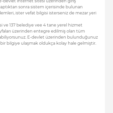
-devlet internet sitesi üzerinden giriş
ş yaptıktan sonra sistem içerisinde bulunan
şlemleri, ister vefat bilgisi isterseniz de mezar yeri
esi ve 137 belediye vee 4 tane yerel hizmet
faları üzerinden entegre edilmiş olan tüm
şabiliyorsunuz. E-devlet üzerinden bulunduğunuz
i bir bilgiye ulaşmak oldukça kolay hale gelmiştir.