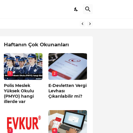
Haftanın Çok Okunanları
1
2
Polis Meslek
E-Devletten Vergi
Yüksek Okulu
Levhası
(PMYO) hangi
Çıkarılabilir mi?
illerde var
3
4