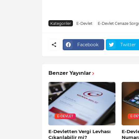
Kategoriler
E-Devlet
E-Devlet Cenaze Sor
Facebook
Twitter
Benzer Yayınlar
E-DEVLET
E-DE
E-Devletten Vergi Levhası
E-Devl
Çıkarılabilir mi?
Numara