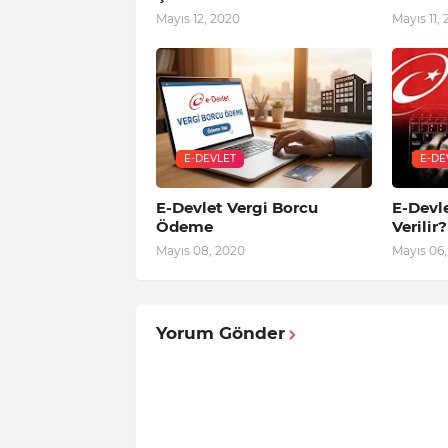
Mayıs 12, 2020
Mayıs 11,
E-DEVLET
E-DE
E-Devlet Vergi Borcu
E-Devle
Ödeme
Verilir?
Mayıs 08, 2020
Mayıs 06
Yorum Gönder