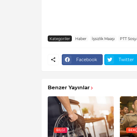
Kategoriler
Haber
İşsizlik Maaşı
PTT Sosy
Facebook
Twitter
Benzer Yayınlar
BILGI
BEKÇ