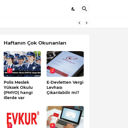
Haftanın Çok Okunanları
1
2
Polis Meslek
E-Devletten Vergi
Yüksek Okulu
Levhası
(PMYO) hangi
Çıkarılabilir mi?
illerde var
3
4