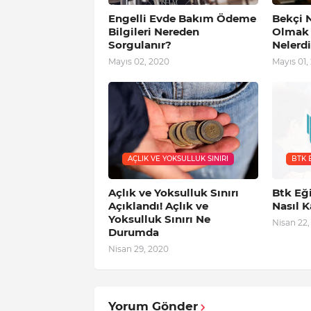
Engelli Evde Bakım Ödeme
Bekçi 
Bilgileri Nereden
Olmak İ
Sorgulanır?
Nelerdi
Mayıs 02, 2020
Mayıs 01,
AÇLIK VE YOKSULLUK SINIRI
BTK 
Açlık ve Yoksulluk Sınırı
Btk Eği
Açıklandı! Açlık ve
Nasıl K
Yoksulluk Sınırı Ne
Nisan 22,
Durumda
Nisan 29, 2020
Yorum Gönder