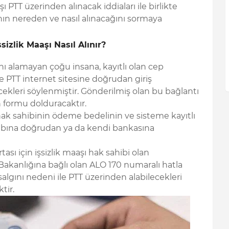
ı PTT üzerinden alınacak iddiaları ile birlikte
n nereden ve nasıl alınacağını sormaya
izlik Maaşı Nasıl Alınır?
nı alamayan çoğu insana, kayıtlı olan cep
 ile PTT internet sitesine doğrudan giriş
cekleri söylenmiştir. Gönderilmiş olan bu bağlantı
n formu dolduracaktır.
k sahibinin ödeme bedelinin ve sisteme kayıtlı
abına doğrudan ya da kendi bankasına
rtası için işsizlik maaşı hak sahibi olan
 Bakanlığına bağlı olan ALO 170 numaralı hatla
salgını nedeni ile PTT üzerinden alabilecekleri
tir.