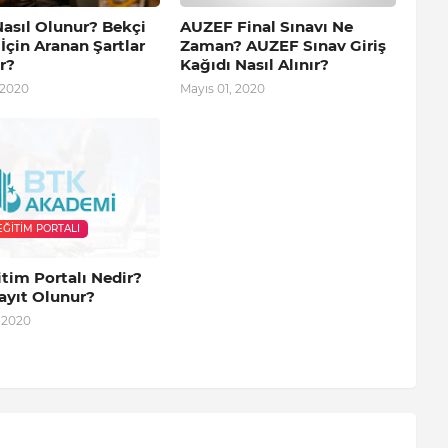
Nasıl Olunur? Bekçi
AUZEF Final Sınavı Ne
çin Aranan Şartlar
Zaman? AUZEF Sınav Giriş
r?
Kağıdı Nasıl Alınır?
 2020
Mayıs 01, 2020
EĞITIM PORTALI
tim Portalı Nedir?
ayıt Olunur?
 2020